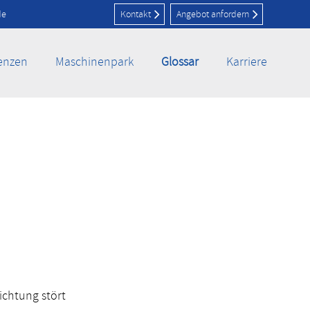
de
Kontakt
Angebot anfordern
enzen
Maschinenpark
Glossar
Karriere
ichtung stört