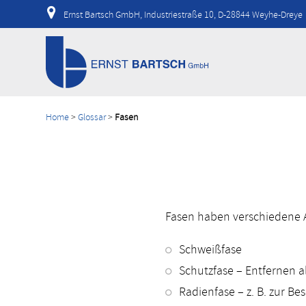
Ernst Bartsch GmbH, Industriestraße 10, D-28844 Weyhe-Dreye
Home
>
Glossar
>
Fasen
Fasen haben verschiedene 
Schweißfase
Schutzfase – Entfernen a
Radienfase – z. B. zur B