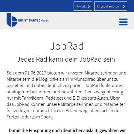
Kontakt
Angebot anfordern
Home
>
Aktuelles
>
JobRad
JobRad
Jedes Rad kann dein JobRad sein!
Seit dem 01.06.2017 bieten wir unseren Mitarbeiterinnen und
Mitarbeitern die Möglichkeit an ihr Wunschrad über uns zu
beziehen und dabei deutlich zu sparen.
JobRad funktioniert
analog zum bekannten und bewährten Dienstwagenleasing –
nur mit Fahrrädern, Pedelecs und E-Bikes statt Autos. Über
das JobRad können unsere Mitarbeiterinnen und Mitarbeiter
frei verfügen: natürlich für den Arbeitsweg, aber auch in der
Freizeit oder zum Sport.
Damit die Einsparung noch deutlicher ausfällt, gewähren wir